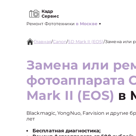
Кадр
Сервис
Ремонт Фототехники
в Москве
▼
Главная
/
Canon
/
5D Mark II (EOS)
/
Замена или 
Замена или ре
фотоаппарата 
Mark II (EOS)
в 
Blackmagic, YongNuo, Farvision и другие б
лет
Бесплатная диагностика;