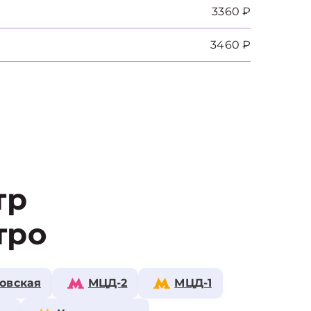
3360 ₽
3460 ₽
тр
тро
овская
МЦД-2
МЦД-1