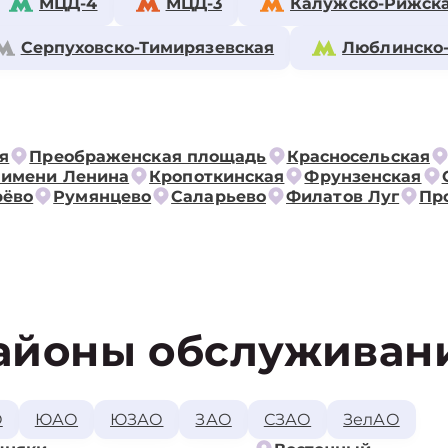
МЦД-4
МЦД-3
Калужско-Рижск
Серпуховско-Тимирязевская
Люблинско
я
Преображенская площадь
Красносельская
 имени Ленина
Кропоткинская
Фрунзенская
рёво
Румянцево
Саларьево
Филатов Луг
Пр
айоны обслуживан
О
ЮАО
ЮЗАО
ЗАО
СЗАО
ЗелАО