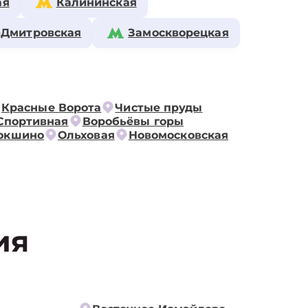
ая
Калининская
-Дмитровская
Замоскворецкая
Красные Ворота
Чистые пруды
Спортивная
Воробьёвы горы
окшино
Ольховая
Новомосковская
ия