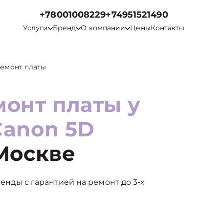
+78001008229
+74951521490
Услуги
Бренд
О компании
Цены
Контакты
ремонт платы
монт платы у
Canon 5D
Москве
ренды с гарантией на ремонт до 3-х