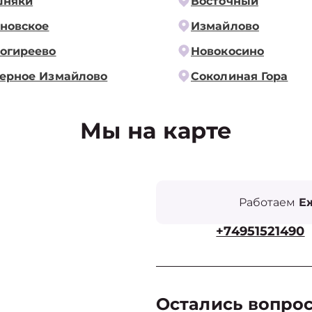
шняки
Восточный
новское
Измайлово
огиреево
Новокосино
ерное Измайлово
Соколиная Гора
Мы на карте
Работаем
Еж
+74951521490
Остались вопро