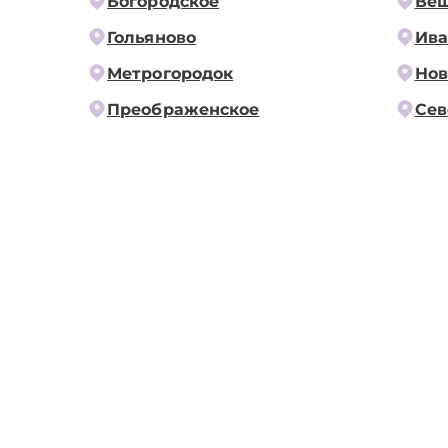
Богородское
Ве
Гольяново
Ива
Метрогородок
Нов
Преображенское
Сев