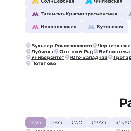
Солнцевская
Филёвская
Таганско-Краснопресненская
Некрасовская
Бутовская
Бульвар Рокоссовского
Черкизовска
Лубянка
Охотный Ряд
Библиотека
Университет
Юго-Западная
Тропа
Потапово
Р
ВАО
ЦАО
САО
СВАО
ЮВА