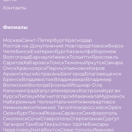
Контакты
Филиалы
Москва
Санкт-Петербург
Краснодар
Ростов-на-Дону
Нижний Новгород
Новосибирск
Челябинск
Екатеринбург
Казань
Уфа
Воронеж
Волгоград
Барнаул
Ижевск
Тольятти
Ярославль
Саратов
Хабаровск
Томск
Тюмень
Иркутск
Самара
Омск
Красноярск
Пермь
Ульяновск
Киров
Архангельск
Астрахань
Белгород
Благовещенск
Брянск
Владивосток
Владикавказ
Владимир
Волжский
Вологда
Грозный
Йошкар-Ола
Калининград
Калуга
Кемерово
Кострома
Курган
Курск
Липецк
Магнитогорск
Махачкала
Мурманск
Набережные Челны
Нальчик
Нижневартовск
Нижнекамск
Нижний Тагил
Новороссийск
Орёл
Оренбург
Пенза
Рязань
Саранск
Симферополь
Смоленск
Сочи
Ставрополь
Стерлитамак
Сургут
Таганрог
Тамбов
Тверь
Улан-Удэ
Чебоксары
Череповец
Чита
Якутск
Севастополь
Иваново