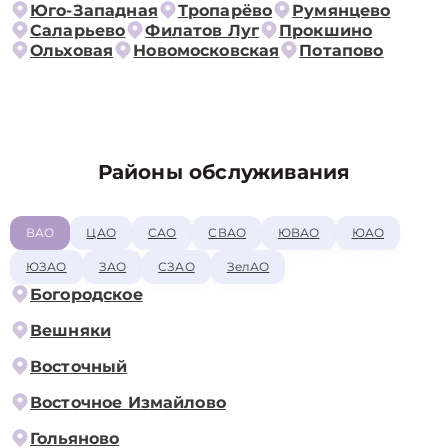
Юго-Западная
Тропарёво
Румянцево
Саларьево
Филатов Луг
Прокшино
Ольховая
Новомосковская
Потапово
Районы обслуживания
ВАО
ЦАО
САО
СВАО
ЮВАО
ЮАО
ЮЗАО
ЗАО
СЗАО
ЗелАО
Богородское
Вешняки
Восточный
Восточное Измайлово
Гольяново