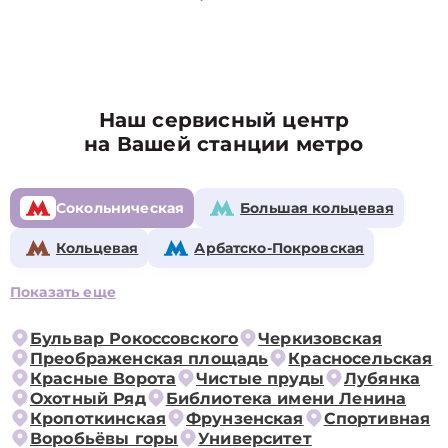
Наш сервисный центр
на Вашей станции метро
Сокольническая
Большая кольцевая
Кольцевая
Арбатско-Покровская
Показать еще
Бульвар Рокоссовского
Черкизовская
Преображенская площадь
Красносельская
Красные Ворота
Чистые пруды
Лубянка
Охотный Ряд
Библиотека имени Ленина
Кропоткинская
Фрунзенская
Спортивная
Воробьёвы горы
Университет