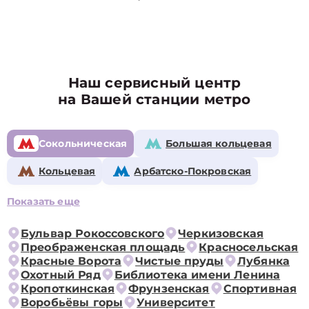
Наш сервисный центр
на Вашей станции метро
Сокольническая
Большая кольцевая
Кольцевая
Арбатско-Покровская
Показать еще
Бульвар Рокоссовского
Черкизовская
Преображенская площадь
Красносельская
Красные Ворота
Чистые пруды
Лубянка
Охотный Ряд
Библиотека имени Ленина
Кропоткинская
Фрунзенская
Спортивная
Воробьёвы горы
Университет