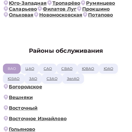
Юго-Западная
Тропарёво
Румянцево
Саларьево
Филатов Луг
Прокшино
Ольховая
Новомосковская
Потапово
Районы обслуживания
ВАО
ЦАО
САО
СВАО
ЮВАО
ЮАО
ЮЗАО
ЗАО
СЗАО
ЗелАО
Богородское
Вешняки
Восточный
Восточное Измайлово
Гольяново