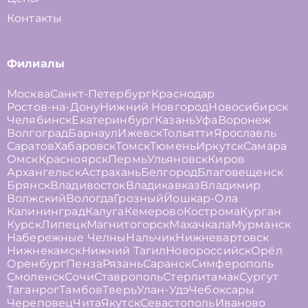
Контакты
Филиалы
Москва
Санкт-Петербург
Краснодар
Ростов-на-Дону
Нижний Новгород
Новосибирск
Челябинск
Екатеринбург
Казань
Уфа
Воронеж
Волгоград
Барнаул
Ижевск
Тольятти
Ярославль
Саратов
Хабаровск
Томск
Тюмень
Иркутск
Самара
Омск
Красноярск
Пермь
Ульяновск
Киров
Архангельск
Астрахань
Белгород
Благовещенск
Брянск
Владивосток
Владикавказ
Владимир
Волжский
Вологда
Грозный
Йошкар-Ола
Калининград
Калуга
Кемерово
Кострома
Курган
Курск
Липецк
Магнитогорск
Махачкала
Мурманск
Набережные Челны
Нальчик
Нижневартовск
Нижнекамск
Нижний Тагил
Новороссийск
Орёл
Оренбург
Пенза
Рязань
Саранск
Симферополь
Смоленск
Сочи
Ставрополь
Стерлитамак
Сургут
Таганрог
Тамбов
Тверь
Улан-Удэ
Чебоксары
Череповец
Чита
Якутск
Севастополь
Иваново