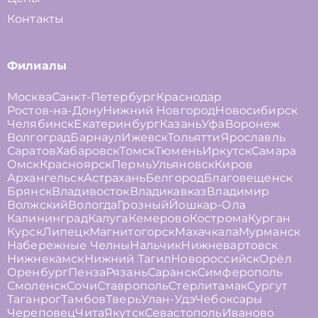
Контакты
Филиалы
Москва
Санкт-Петербург
Краснодар
Ростов-на-Дону
Нижний Новгород
Новосибирск
Челябинск
Екатеринбург
Казань
Уфа
Воронеж
Волгоград
Барнаул
Ижевск
Тольятти
Ярославль
Саратов
Хабаровск
Томск
Тюмень
Иркутск
Самара
Омск
Красноярск
Пермь
Ульяновск
Киров
Архангельск
Астрахань
Белгород
Благовещенск
Брянск
Владивосток
Владикавказ
Владимир
Волжский
Вологда
Грозный
Йошкар-Ола
Калининград
Калуга
Кемерово
Кострома
Курган
Курск
Липецк
Магнитогорск
Махачкала
Мурманск
Набережные Челны
Нальчик
Нижневартовск
Нижнекамск
Нижний Тагил
Новороссийск
Орёл
Оренбург
Пенза
Рязань
Саранск
Симферополь
Смоленск
Сочи
Ставрополь
Стерлитамак
Сургут
Таганрог
Тамбов
Тверь
Улан-Удэ
Чебоксары
Череповец
Чита
Якутск
Севастополь
Иваново