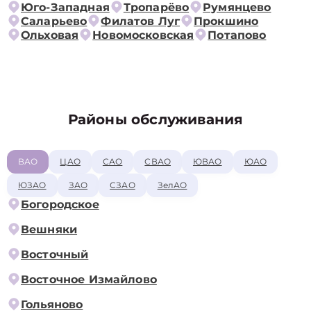
Юго-Западная
Тропарёво
Румянцево
Саларьево
Филатов Луг
Прокшино
Ольховая
Новомосковская
Потапово
Районы обслуживания
ВАО
ЦАО
САО
СВАО
ЮВАО
ЮАО
ЮЗАО
ЗАО
СЗАО
ЗелАО
Богородское
Вешняки
Восточный
Восточное Измайлово
Гольяново