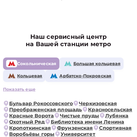
Наш сервисный центр
на Вашей станции метро
Сокольническая
Большая кольцевая
Кольцевая
Арбатско-Покровская
Показать еще
Бульвар Рокоссовского
Черкизовская
Преображенская площадь
Красносельская
Красные Ворота
Чистые пруды
Лубянка
Охотный Ряд
Библиотека имени Ленина
Кропоткинская
Фрунзенская
Спортивная
Воробьёвы горы
Университет