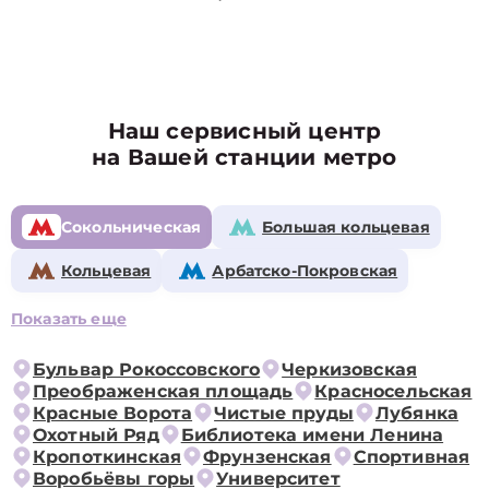
Наш сервисный центр
на Вашей станции метро
Сокольническая
Большая кольцевая
Кольцевая
Арбатско-Покровская
Показать еще
Бульвар Рокоссовского
Черкизовская
Преображенская площадь
Красносельская
Красные Ворота
Чистые пруды
Лубянка
Охотный Ряд
Библиотека имени Ленина
Кропоткинская
Фрунзенская
Спортивная
Воробьёвы горы
Университет