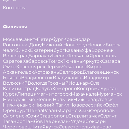
Контакты
Филиалы
Москва
Санкт-Петербург
Краснодар
Ростов-на-Дону
Нижний Новгород
Новосибирск
Челябинск
Екатеринбург
Казань
Уфа
Воронеж
Волгоград
Барнаул
Ижевск
Тольятти
Ярославль
Саратов
Хабаровск
Томск
Тюмень
Иркутск
Самара
Омск
Красноярск
Пермь
Ульяновск
Киров
Архангельск
Астрахань
Белгород
Благовещенск
Брянск
Владивосток
Владикавказ
Владимир
Волжский
Вологда
Грозный
Йошкар-Ола
Калининград
Калуга
Кемерово
Кострома
Курган
Курск
Липецк
Магнитогорск
Махачкала
Мурманск
Набережные Челны
Нальчик
Нижневартовск
Нижнекамск
Нижний Тагил
Новороссийск
Орёл
Оренбург
Пенза
Рязань
Саранск
Симферополь
Смоленск
Сочи
Ставрополь
Стерлитамак
Сургут
Таганрог
Тамбов
Тверь
Улан-Удэ
Чебоксары
Череповец
Чита
Якутск
Севастополь
Иваново