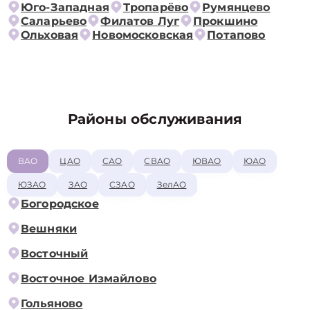
Юго-Западная
Тропарёво
Румянцево
Саларьево
Филатов Луг
Прокшино
Ольховая
Новомосковская
Потапово
Районы обслуживания
ВАО
ЦАО
САО
СВАО
ЮВАО
ЮАО
ЮЗАО
ЗАО
СЗАО
ЗелАО
Богородское
Вешняки
Восточный
Восточное Измайлово
Гольяново