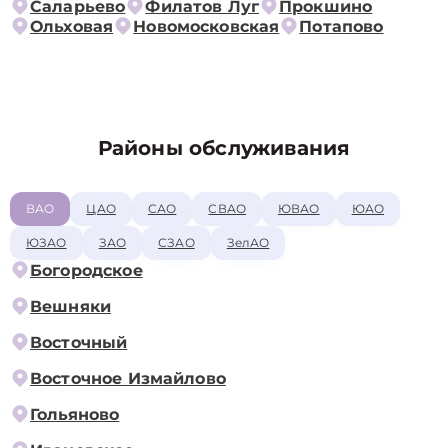
Саларьево
Филатов Луг
Прокшино
Ольховая
Новомосковская
Потапово
Районы обслуживания
ВАО
ЦАО
САО
СВАО
ЮВАО
ЮАО
ЮЗАО
ЗАО
СЗАО
ЗелАО
Богородское
Вешняки
Восточный
Восточное Измайлово
Гольяново