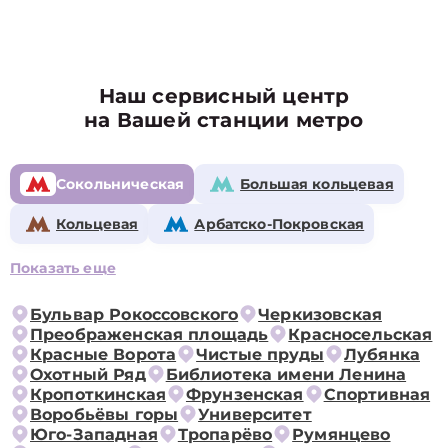
Наш сервисный центр
на Вашей станции метро
Сокольническая
Большая кольцевая
Кольцевая
Арбатско-Покровская
Показать еще
Бульвар Рокоссовского
Черкизовская
Преображенская площадь
Красносельская
Красные Ворота
Чистые пруды
Лубянка
Охотный Ряд
Библиотека имени Ленина
Кропоткинская
Фрунзенская
Спортивная
Воробьёвы горы
Университет
Юго-Западная
Тропарёво
Румянцево