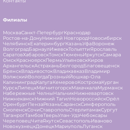
Контакты
Филиалы
Москва
Санкт-Петербург
Краснодар
Ростов-на-Дону
Нижний Новгород
Новосибирск
Челябинск
Екатеринбург
Казань
Уфа
Воронеж
Волгоград
Барнаул
Ижевск
Тольятти
Ярославль
Саратов
Хабаровск
Томск
Тюмень
Иркутск
Самара
Омск
Красноярск
Пермь
Ульяновск
Киров
Архангельск
Астрахань
Белгород
Благовещенск
Брянск
Владивосток
Владикавказ
Владимир
Волжский
Вологда
Грозный
Йошкар-Ола
Калининград
Калуга
Кемерово
Кострома
Курган
Курск
Липецк
Магнитогорск
Махачкала
Мурманск
Набережные Челны
Нальчик
Нижневартовск
Нижнекамск
Нижний Тагил
Новороссийск
Орёл
Оренбург
Пенза
Рязань
Саранск
Симферополь
Смоленск
Сочи
Ставрополь
Стерлитамак
Сургут
Таганрог
Тамбов
Тверь
Улан-Удэ
Чебоксары
Череповец
Чита
Якутск
Севастополь
Иваново
Новокузнецк
Донецк
Мариуполь
Луганск