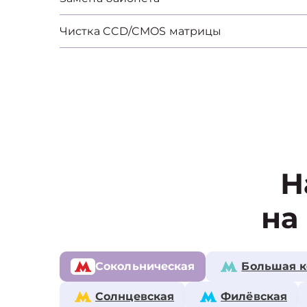
Чистка CCD/CMOS матрицы
Н
на
Сокольническая
Большая к
Солнцевская
Филёвская