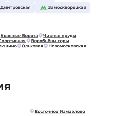
-Дмитровская
Замоскворецкая
Красные Ворота
Чистые пруды
Спортивная
Воробьёвы горы
окшино
Ольховая
Новомосковская
ия
Восточное Измайлово