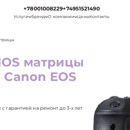
+78001008229
+74951521490
Услуги
Бренд
О компании
Цены
Контакты
атрицы
MOS матрицы
а Canon EOS
 с гарантией на ремонт до 3-х лет