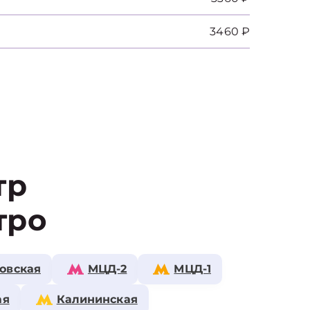
3460 ₽
тр
тро
овская
МЦД-2
МЦД-1
ая
Калининская