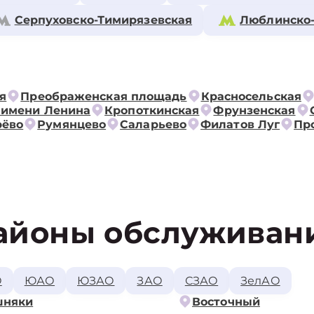
Серпуховско-Тимирязевская
Люблинско
я
Преображенская площадь
Красносельская
 имени Ленина
Кропоткинская
Фрунзенская
рёво
Румянцево
Саларьево
Филатов Луг
Пр
айоны обслуживан
О
ЮАО
ЮЗАО
ЗАО
СЗАО
ЗелАО
шняки
Восточный