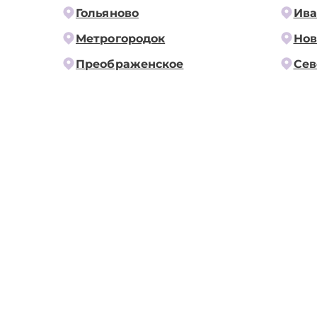
Гольяново
Ива
Метрогородок
Нов
Преображенское
Сев