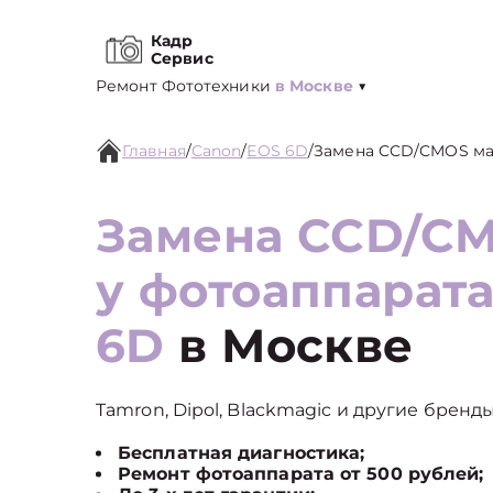
Кадр
Сервис
Ремонт Фототехники
в Москве
▼
Главная
/
Canon
/
EOS 6D
/
Замена CCD/CMOS м
Замена CCD/C
у фотоаппарат
6D
в Москве
Tamron, Dipol, Blackmagic и другие бренды
Бесплатная диагностика;
Ремонт фотоаппарата от 500 рублей;