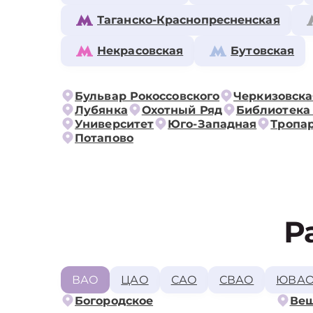
Таганско-Краснопресненская
Некрасовская
Бутовская
Бульвар Рокоссовского
Черкизовска
Лубянка
Охотный Ряд
Библиотека
Университет
Юго-Западная
Тропа
Потапово
Р
ВАО
ЦАО
САО
СВАО
ЮВА
Богородское
Ве