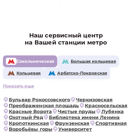
Наш сервисный центр
на Вашей станции метро
Сокольническая
Большая кольцевая
Кольцевая
Арбатско-Покровская
Показать еще
Бульвар Рокоссовского
Черкизовская
Преображенская площадь
Красносельская
Красные Ворота
Чистые пруды
Лубянка
Охотный Ряд
Библиотека имени Ленина
Кропоткинская
Фрунзенская
Спортивная
Воробьёвы горы
Университет