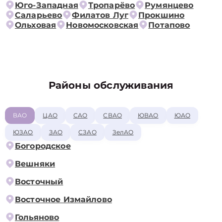
Юго-Западная
Тропарёво
Румянцево
Саларьево
Филатов Луг
Прокшино
Ольховая
Новомосковская
Потапово
Районы обслуживания
ВАО
ЦАО
САО
СВАО
ЮВАО
ЮАО
ЮЗАО
ЗАО
СЗАО
ЗелАО
Богородское
Вешняки
Восточный
Восточное Измайлово
Гольяново