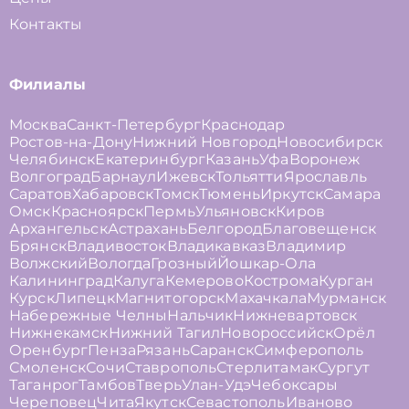
Контакты
Филиалы
Москва
Санкт-Петербург
Краснодар
Ростов-на-Дону
Нижний Новгород
Новосибирск
Челябинск
Екатеринбург
Казань
Уфа
Воронеж
Волгоград
Барнаул
Ижевск
Тольятти
Ярославль
Саратов
Хабаровск
Томск
Тюмень
Иркутск
Самара
Омск
Красноярск
Пермь
Ульяновск
Киров
Архангельск
Астрахань
Белгород
Благовещенск
Брянск
Владивосток
Владикавказ
Владимир
Волжский
Вологда
Грозный
Йошкар-Ола
Калининград
Калуга
Кемерово
Кострома
Курган
Курск
Липецк
Магнитогорск
Махачкала
Мурманск
Набережные Челны
Нальчик
Нижневартовск
Нижнекамск
Нижний Тагил
Новороссийск
Орёл
Оренбург
Пенза
Рязань
Саранск
Симферополь
Смоленск
Сочи
Ставрополь
Стерлитамак
Сургут
Таганрог
Тамбов
Тверь
Улан-Удэ
Чебоксары
Череповец
Чита
Якутск
Севастополь
Иваново