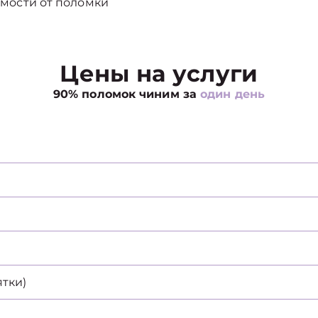
мости от поломки
Цены на услуги
90% поломок чиним за
один день
ятки)