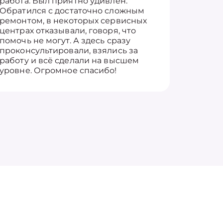
работа. Был приятно удивлён.
вопросы
Обратился с достаточно сложным
такие п
ремонтом, в некоторых сервисных
только 
центрах отказывали, говоря, что
информ
помочь не могут. А здесь сразу
оставит
проконсультировали, взялись за
здорово
работу и всё сделали на высшем
уровне. Огромное спасибо!