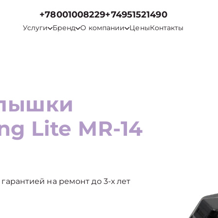
+78001008229
+74951521490
Услуги
Бренд
О компании
Цены
Контакты
спышки
ng Lite MR-14
с гарантией на ремонт до 3-х лет