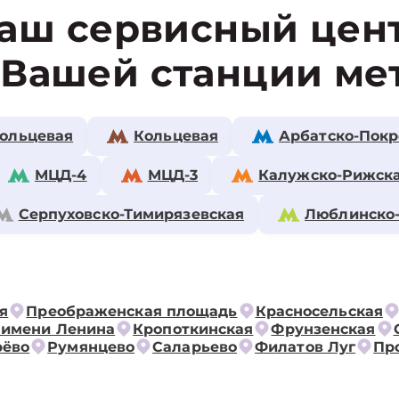
аш сервисный цен
 Вашей станции ме
ольцевая
Кольцевая
Арбатско-Покр
МЦД-4
МЦД-3
Калужско-Рижск
Серпуховско-Тимирязевская
Люблинско
я
Преображенская площадь
Красносельская
 имени Ленина
Кропоткинская
Фрунзенская
рёво
Румянцево
Саларьево
Филатов Луг
Пр