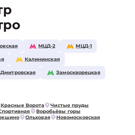
тр
тро
овская
МЦД-2
МЦД-1
ая
Калининская
-Дмитровская
Замоскворецкая
Красные Ворота
Чистые пруды
Спортивная
Воробьёвы горы
окшино
Ольховая
Новомосковская