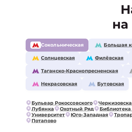
Н
на
Сокольническая
Большая к
Солнцевская
Филёвская
Таганско-Краснопресненская
Некрасовская
Бутовская
Бульвар Рокоссовского
Черкизовска
Лубянка
Охотный Ряд
Библиотека
Университет
Юго-Западная
Тропа
Потапово