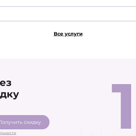
Все услуги
рез
идку
Получить скидку
льности