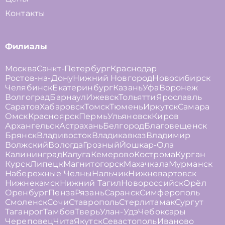
Контакты
Филиалы
Москва
Санкт-Петербург
Краснодар
Ростов-на-Дону
Нижний Новгород
Новосибирск
Челябинск
Екатеринбург
Казань
Уфа
Воронеж
Волгоград
Барнаул
Ижевск
Тольятти
Ярославль
Саратов
Хабаровск
Томск
Тюмень
Иркутск
Самара
Омск
Красноярск
Пермь
Ульяновск
Киров
Архангельск
Астрахань
Белгород
Благовещенск
Брянск
Владивосток
Владикавказ
Владимир
Волжский
Вологда
Грозный
Йошкар-Ола
Калининград
Калуга
Кемерово
Кострома
Курган
Курск
Липецк
Магнитогорск
Махачкала
Мурманск
Набережные Челны
Нальчик
Нижневартовск
Нижнекамск
Нижний Тагил
Новороссийск
Орёл
Оренбург
Пенза
Рязань
Саранск
Симферополь
Смоленск
Сочи
Ставрополь
Стерлитамак
Сургут
Таганрог
Тамбов
Тверь
Улан-Удэ
Чебоксары
Череповец
Чита
Якутск
Севастополь
Иваново