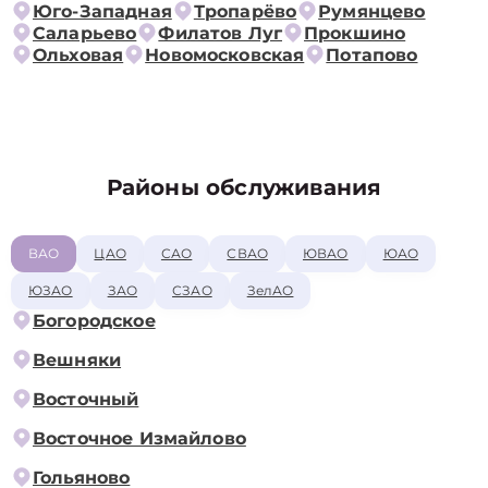
Юго-Западная
Тропарёво
Румянцево
Саларьево
Филатов Луг
Прокшино
Ольховая
Новомосковская
Потапово
Районы обслуживания
ВАО
ЦАО
САО
СВАО
ЮВАО
ЮАО
ЮЗАО
ЗАО
СЗАО
ЗелАО
Богородское
Вешняки
Восточный
Восточное Измайлово
Гольяново