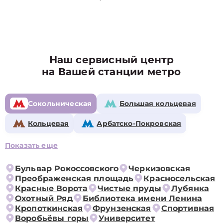
Наш сервисный центр
на Вашей станции метро
Сокольническая
Большая кольцевая
Кольцевая
Арбатско-Покровская
Показать еще
Бульвар Рокоссовского
Черкизовская
Преображенская площадь
Красносельская
Красные Ворота
Чистые пруды
Лубянка
Охотный Ряд
Библиотека имени Ленина
Кропоткинская
Фрунзенская
Спортивная
Воробьёвы горы
Университет