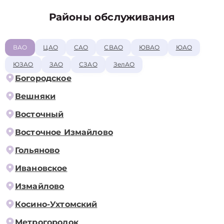
Районы обслуживания
ВАО
ЦАО
САО
СВАО
ЮВАО
ЮАО
ЮЗАО
ЗАО
СЗАО
ЗелАО
Богородское
Вешняки
Восточный
Восточное Измайлово
Гольяново
Ивановское
Измайлово
Косино-Ухтомский
Метрогородок