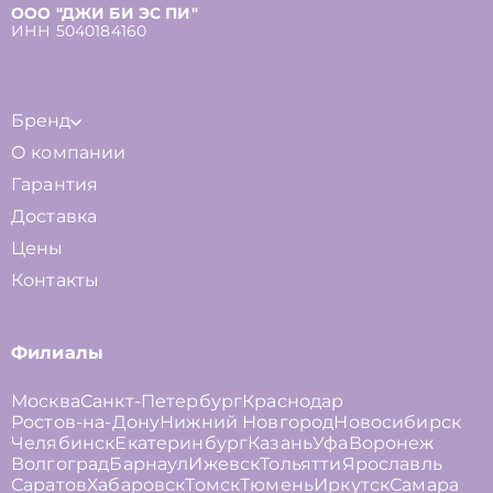
ООО "ДЖИ БИ ЭС ПИ"
ИНН 5040184160
Бренд
О компании
Гарантия
Доставка
Цены
Контакты
Филиалы
Москва
Санкт-Петербург
Краснодар
Ростов-на-Дону
Нижний Новгород
Новосибирск
Челябинск
Екатеринбург
Казань
Уфа
Воронеж
Волгоград
Барнаул
Ижевск
Тольятти
Ярославль
Саратов
Хабаровск
Томск
Тюмень
Иркутск
Самара