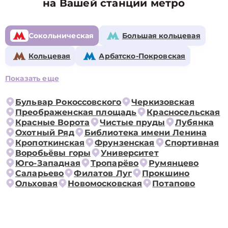
на Вашей станции метро
Сокольническая
Большая кольцевая
Кольцевая
Арбатско-Покровская
Показать еще
Бульвар Рокоссовского
Черкизовская
Преображенская площадь
Красносельская
Красные Ворота
Чистые пруды
Лубянка
Охотный Ряд
Библиотека имени Ленина
Кропоткинская
Фрунзенская
Спортивная
Воробьёвы горы
Университет
Юго-Западная
Тропарёво
Румянцево
Саларьево
Филатов Луг
Прокшино
Ольховая
Новомосковская
Потапово