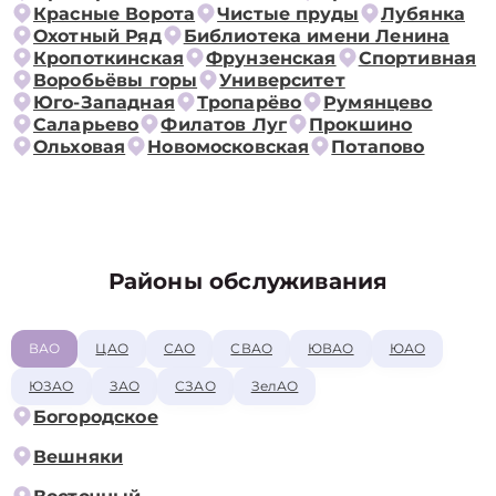
Красные Ворота
Чистые пруды
Лубянка
Охотный Ряд
Библиотека имени Ленина
Кропоткинская
Фрунзенская
Спортивная
Воробьёвы горы
Университет
Юго-Западная
Тропарёво
Румянцево
Саларьево
Филатов Луг
Прокшино
Ольховая
Новомосковская
Потапово
Районы обслуживания
ВАО
ЦАО
САО
СВАО
ЮВАО
ЮАО
ЮЗАО
ЗАО
СЗАО
ЗелАО
Богородское
Вешняки