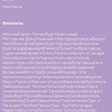
Контакты
Филиалы
Москва
Санкт-Петербург
Краснодар
Ростов-на-Дону
Нижний Новгород
Новосибирск
Челябинск
Екатеринбург
Казань
Уфа
Воронеж
Волгоград
Барнаул
Ижевск
Тольятти
Ярославль
Саратов
Хабаровск
Томск
Тюмень
Иркутск
Самара
Омск
Красноярск
Пермь
Ульяновск
Киров
Архангельск
Астрахань
Белгород
Благовещенск
Брянск
Владивосток
Владикавказ
Владимир
Волжский
Вологда
Грозный
Йошкар-Ола
Калининград
Калуга
Кемерово
Кострома
Курган
Курск
Липецк
Магнитогорск
Махачкала
Мурманск
Набережные Челны
Нальчик
Нижневартовск
Нижнекамск
Нижний Тагил
Новороссийск
Орёл
Оренбург
Пенза
Рязань
Саранск
Симферополь
Смоленск
Сочи
Ставрополь
Стерлитамак
Сургут
Таганрог
Тамбов
Тверь
Улан-Удэ
Чебоксары
Череповец
Чита
Якутск
Севастополь
Иваново