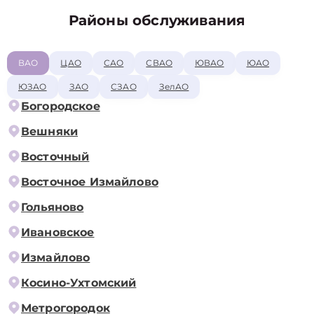
Районы обслуживания
ВАО
ЦАО
САО
СВАО
ЮВАО
ЮАО
ЮЗАО
ЗАО
СЗАО
ЗелАО
Богородское
Вешняки
Восточный
Восточное Измайлово
Гольяново
Ивановское
Измайлово
Косино-Ухтомский
Метрогородок