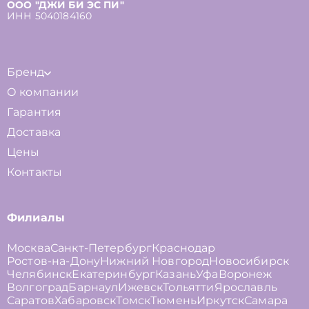
ООО "ДЖИ БИ ЭС ПИ"
ИНН 5040184160
Бренд
О компании
Гарантия
Доставка
Цены
Контакты
Филиалы
Москва
Санкт-Петербург
Краснодар
Ростов-на-Дону
Нижний Новгород
Новосибирск
Челябинск
Екатеринбург
Казань
Уфа
Воронеж
Волгоград
Барнаул
Ижевск
Тольятти
Ярославль
Саратов
Хабаровск
Томск
Тюмень
Иркутск
Самара