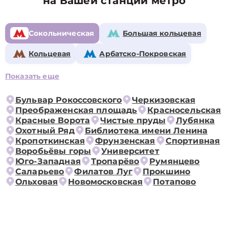
на Вашей станции метро
Сокольническая
Большая кольцевая
Кольцевая
Арбатско-Покровская
Показать еще
Бульвар Рокоссовского
Черкизовская
Преображенская площадь
Красносельская
Красные Ворота
Чистые пруды
Лубянка
Охотный Ряд
Библиотека имени Ленина
Кропоткинская
Фрунзенская
Спортивная
Воробьёвы горы
Университет
Юго-Западная
Тропарёво
Румянцево
Саларьево
Филатов Луг
Прокшино
Ольховая
Новомосковская
Потапово