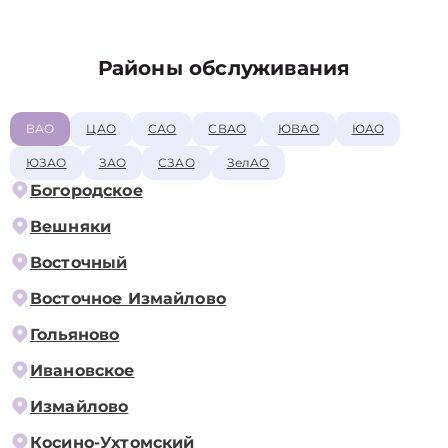
Районы обслуживания
ВАО
ЦАО
САО
СВАО
ЮВАО
ЮАО
ЮЗАО
ЗАО
СЗАО
ЗелАО
Богородское
Вешняки
Восточный
Восточное Измайлово
Гольяново
Ивановское
Измайлово
Косино-Ухтомский