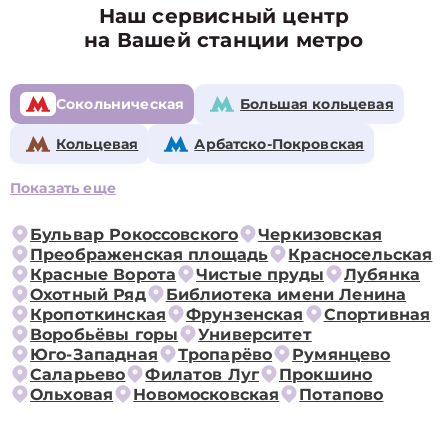
Наш сервисный центр
на Вашей станции метро
Сокольническая
Большая кольцевая
Кольцевая
Арбатско-Покровская
Показать еще
Бульвар Рокоссовского
Черкизовская
Преображенская площадь
Красносельская
Красные Ворота
Чистые пруды
Лубянка
Охотный Ряд
Библиотека имени Ленина
Кропоткинская
Фрунзенская
Спортивная
Воробьёвы горы
Университет
Юго-Западная
Тропарёво
Румянцево
Саларьево
Филатов Луг
Прокшино
Ольховая
Новомосковская
Потапово