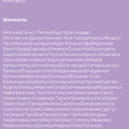
Контакты
Филиалы
Москва
Санкт-Петербург
Краснодар
Ростов-на-Дону
Нижний Новгород
Новосибирск
Челябинск
Екатеринбург
Казань
Уфа
Воронеж
Волгоград
Барнаул
Ижевск
Тольятти
Ярославль
Саратов
Хабаровск
Томск
Тюмень
Иркутск
Самара
Омск
Красноярск
Пермь
Ульяновск
Киров
Архангельск
Астрахань
Белгород
Благовещенск
Брянск
Владивосток
Владикавказ
Владимир
Волжский
Вологда
Грозный
Йошкар-Ола
Калининград
Калуга
Кемерово
Кострома
Курган
Курск
Липецк
Магнитогорск
Махачкала
Мурманск
Набережные Челны
Нальчик
Нижневартовск
Нижнекамск
Нижний Тагил
Новороссийск
Орёл
Оренбург
Пенза
Рязань
Саранск
Симферополь
Смоленск
Сочи
Ставрополь
Стерлитамак
Сургут
Таганрог
Тамбов
Тверь
Улан-Удэ
Чебоксары
Череповец
Чита
Якутск
Севастополь
Иваново
Новокузнецк
Донецк
Мариуполь
Луганск