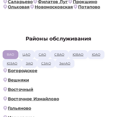
Саларьево
Филатов Луг
Прокшино
Ольховая
Новомосковская
Потапово
Районы обслуживания
ВАО
ЦАО
САО
СВАО
ЮВАО
ЮАО
ЮЗАО
ЗАО
СЗАО
ЗелАО
Богородское
Вешняки
Восточный
Восточное Измайлово
Гольяново