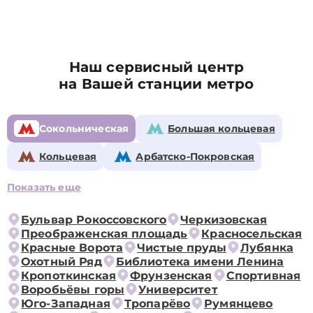
Наш сервисный центр
на Вашей станции метро
Сокольническая
Большая кольцевая
Кольцевая
Арбатско-Покровская
Показать еще
Бульвар Рокоссовского
Черкизовская
Преображенская площадь
Красносельская
Красные Ворота
Чистые пруды
Лубянка
Охотный Ряд
Библиотека имени Ленина
Кропоткинская
Фрунзенская
Спортивная
Воробьёвы горы
Университет
Юго-Западная
Тропарёво
Румянцево